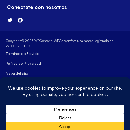
Conéctate con nosotros
Copyright © 2026 WPConsent. WPConsent® es una marca registrada de
WPConsent LLC
Términos de Servicio
Política de Privacidad
Mapa del sitio
Cupón WPConsent
La marca comercial WordPress® es propiedad intelectual de la
WordPress Foundation. Los usos de WordPress® y los
nombres en este sitio web son solo para fines de
identificación y no implican un respaldo de la WordPress
Foundation. WPConsent no está respaldado ni es propiedad