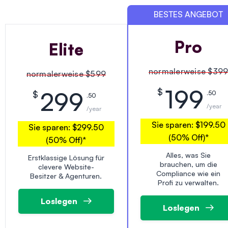
BESTES ANGEBOT
Pro
Elite
normalerweise
$39
normalerweise
$599
199
$
299
$
.50
.50
/year
/year
Sie sparen:
$199.50
Sie sparen:
$299.50
(50% Off)
*
(50% Off)
*
Alles, was Sie
Erstklassige Lösung für
brauchen, um die
clevere Website-
Compliance wie ein
Besitzer & Agenturen.
Profi zu verwalten.
Loslegen
Loslegen