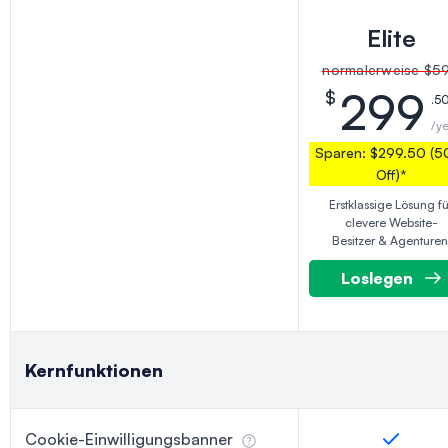
Elite
normalerweise
$5
299
$
.5
/y
Sparen:
$299.50 (
Off)
*
Erstklassige Lösung fü
clevere Website-
Besitzer & Agenturen
Loslegen
Kernfunktionen
Cookie-Einwilligungsbanner