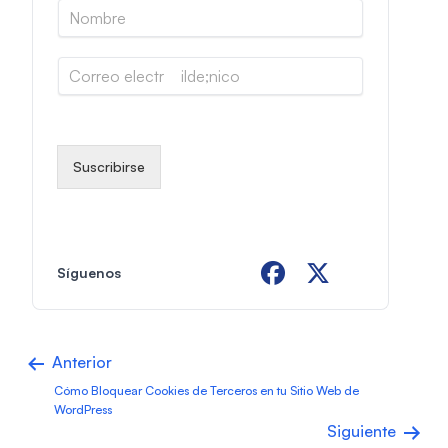
N
o
m
C
b
o
r
r
e
r
*
e
o
Suscribirse
e
l
e
c
t
Síguenos
r
ó
n
i
Anterior
c
o
Cómo Bloquear Cookies de Terceros en tu Sitio Web de
*
WordPress
Siguiente