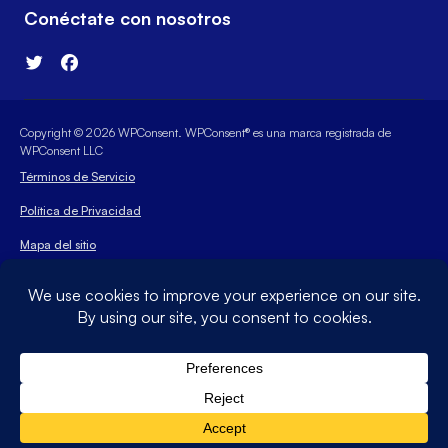
Conéctate con nosotros
Copyright © 2026 WPConsent. WPConsent® es una marca registrada de
WPConsent LLC
Términos de Servicio
Política de Privacidad
Mapa del sitio
Cupón WPConsent
La marca comercial WordPress® es propiedad intelectual de la
WordPress Foundation. Los usos de WordPress® y los
nombres en este sitio web son solo para fines de
identificación y no implican un respaldo de la WordPress
Foundation. WPConsent no está respaldado ni es propiedad
de la WordPress Foundation, ni está afiliado a ella.