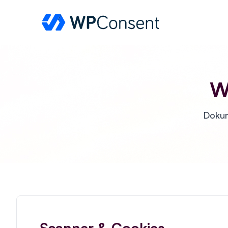
WPConsent
W
Dokum
Scanner & Cookies