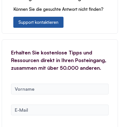
Können Sie die gesuchte Antwort nicht finden?
Support kontaktieren
Erhalten Sie kostenlose Tipps und
Ressourcen direkt in Ihren Posteingang,
zusammen mit über 50.000 anderen.
N
a
m
e
E
*
-
M
a