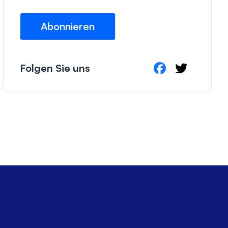
i
l
Abonnieren
*
Folgen Sie uns