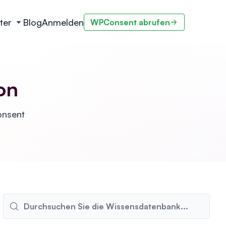
ter
Blog
Anmelden
WPConsent abrufen
on
onsent