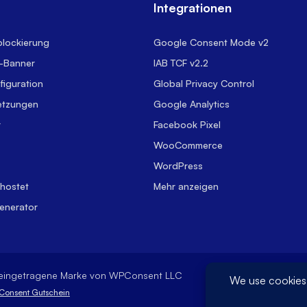
e
Integrationen
blockierung
Google Consent Mode v2
-Banner
IAB TCF v2.2
figuration
Global Privacy Control
etzungen
Google Analytics
r
Facebook Pixel
WooCommerce
WordPress
ehostet
Mehr anzeigen
Generator
eingetragene Marke von WPConsent LLC
onsent Gutschein