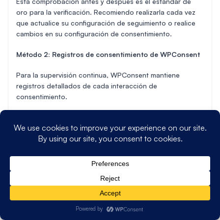
Esta comprobación antes y después es el estándar de
oro para la verificación. Recomiendo realizarla cada vez
que actualice su configuración de seguimiento o realice
cambios en su configuración de consentimiento.
Método 2: Registros de consentimiento de WPConsent
Para la supervisión continua, WPConsent mantiene
registros detallados de cada interacción de
consentimiento.
Nota:
Los
Registros de consentimiento
están
deshabilitados por defecto. Si no ve ninguna entrada de
consentimiento, vaya a
WPConsent » Configuración
y
desplácese hacia abajo para encontrar el interruptor de
Registros de consentimiento
.