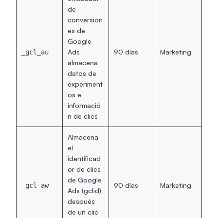
de
conversion
es de
Google
Ads
90 días
Marketing
_gcl_au
almacena
datos de
experiment
os e
informació
n de clics
Almacena
el
identificad
or de clics
de Google
90 días
Marketing
_gcl_aw
Ads (gclid)
después
de un clic